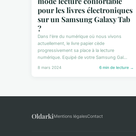
mode lecture confortable
pour les livres électroniques
sur un Samsung Galaxy Tab
?
Dans l'ère du numérique où nous vivons
actuellement, le livre papier cède
progressivement sa place à la lecture
numérique. Equipé de votre Samsung Gal...
8 mars 2024
6 min de lecture →
Oldarki
Mentions légales
Contact