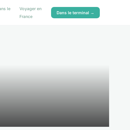
ns le
Voyager en
Dans le terminal →
France