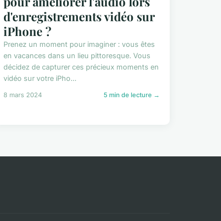
pour améliorer l'audio lors
d'enregistrements vidéo sur
iPhone ?
Prenez un moment pour imaginer : vous êtes
en vacances dans un lieu pittoresque. Vous
décidez de capturer ces précieux moments en
vidéo sur votre iPho...
8 mars 2024
5 min de lecture →