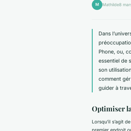
M
Mathilde
8 mar
Dans l’univer
préoccupatio
Phone, ou, co
essentiel de 
son utilisati
comment gérer
guider à trav
Optimiser la
Lorsqu’il s’agit d
premier endroit o