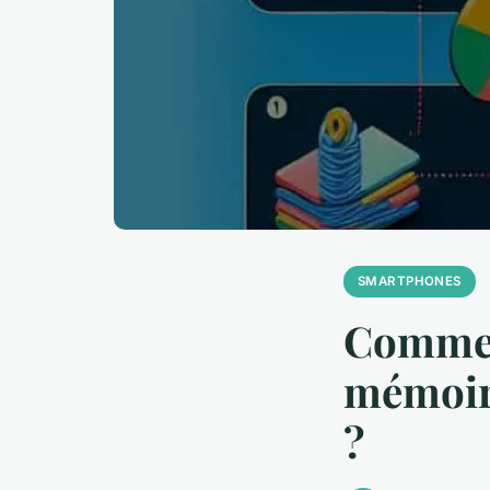
SMARTPHONES
Comment
mémoire
?