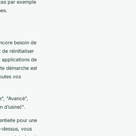
 cas par exemple
nes.
encore besoin de
de réinitialiser
 applications de
tte démarche est
toutes vos
e", "Avancé",
n d’usine)".
entielle pour une
ci-dessus, vous