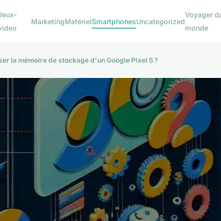
Jeux-
Voyager da
Marketing
Matériel
Smartphones
Uncategorized
video
monde
er la mémoire de stockage d'un Google Pixel 5 ?