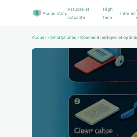
Astuces et
High
Accueil
Actu
Internet
actualité
tech
Accueil
›
Smartphones
›
Comment nettoyer et optimis