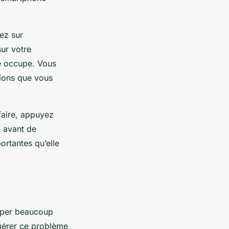
ez sur
sur votre
e occupe. Vous
tions que vous
 faire, appuyez
, avant de
rtantes qu’elle
cuper beaucoup
 gérer ce problème