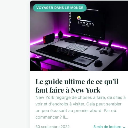
VOYAGER DANS LE MONDE
Le guide ultime de ce qu'il
faut faire à New York
New York regorge de choses à faire, de sites à
voir et d'endroits à visiter. Cela peut sembler
un peu écrasant au premier abord. Par où
commencer ? Il...
30 septembre 2022
8 min de lecture →