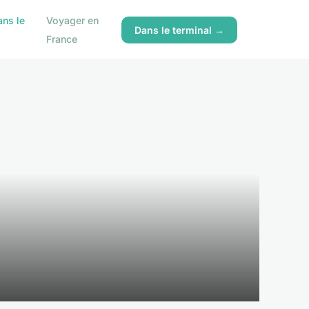
ns le
Voyager en
Dans le terminal →
France