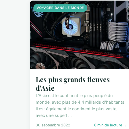
VOYAGER DANS LE MONDE
Les plus grands fleuves
d'Asie
L'Asie est le continent le plus peuplé du
monde, avec plus de 4,4 milliards d'habitants.
Il est également le continent le plus vaste,
avec une superfi...
30 septembre 2022
8 min de lecture →