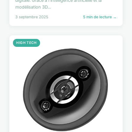
digitale. Grâce à l'intelligence artificielle et la
modélisation 3D...
3 septembre 2025
5 min de lecture →
HIGH TECH