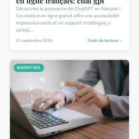
en ligne français: chat gpt
Découvrez la puissance de ChatGPT en français !
Ce chatbot en ligne gratuit offre une accessibilité
impressionnante et un support multilingue, y
compr...
21 septembre 2024
3 min de lecture →
MARKETING