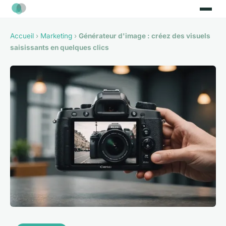
Accueil
›
Marketing
›
Générateur d'image : créez des visuels
saisissants en quelques clics